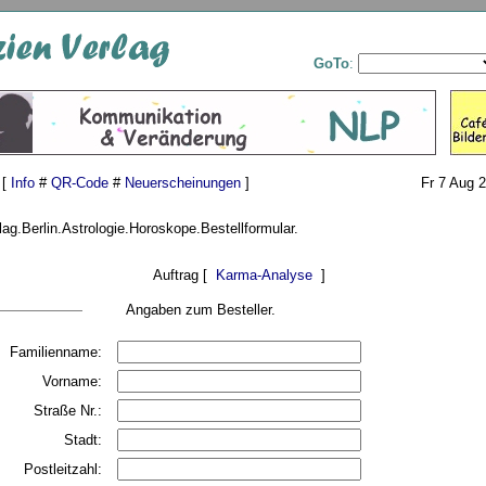
GoTo
:
 [
Info
#
QR-Code
#
Neuerscheinungen
]
Fr 7 Aug 
ag.Berlin.Astrologie.Horoskope.Bestellformular.
Auftrag [
Karma-Analyse
]
Angaben zum Besteller.
Familienname:
Vorname:
Straße Nr.:
Stadt:
Postleitzahl: