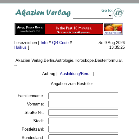
GoTo
:
Lesezeichen [
Info
#
QR-Code
#
So 9 Aug 2026
Haikus
]
13:35:25
Akazien Verlag.Berlin.Astrologie.Horoskope.Bestellformular.
--
Auftrag [
Ausbildung/Beruf
]
Angaben zum Besteller.
Familienname:
Vorname:
Straße Nr.:
Stadt:
Postleitzahl:
Bundesland: