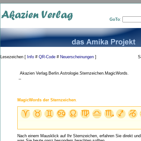
GoTo
:
Lesezeichen [
Info
#
QR-Code
#
Neuerscheinungen
]
S
Akazien Verlag.Berlin.Astrologie.Sternzeichen.MagicWords.
--
MagicWords der Sternzeichen
.
Nach einem Mausklick auf Ihr Sternzeichen, erfahren Sie direkt und
was Sie heute ganz besonders beachten sollten.