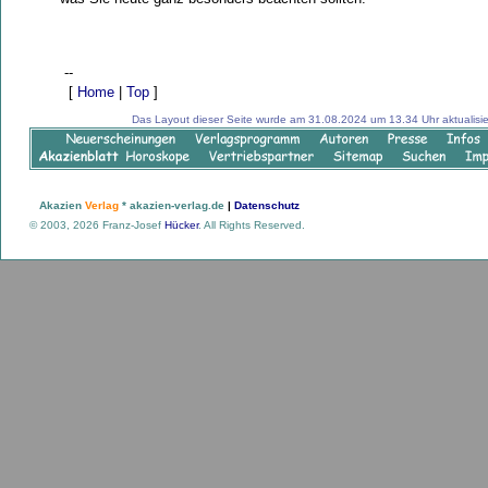
--
[
Home
|
Top
]
Das Layout dieser Seite wurde am 31.08.2024 um 13.34 Uhr aktualisier
Akazien
Verlag
* akazien-verlag.de
|
Datenschutz
© 2003, 2026 Franz-Josef
Hücker
. All Rights Reserved.