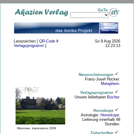
GoTo
:
Lesezeichen [
QR-Code
#
So 9 Aug 2026
Verlagsprogramm
]
12:23:13
Neuerscheinungen
Franz-Josef Hücker:
Metaphern
.
Verlagsprogramm
Unsere lieferbaren
Bücher
.
Horoskope
Astrologie:
Horoskope
.
Lieferung innerhalb 48
Stunden.
Wannsee, impressions 2009
Zeitschriften