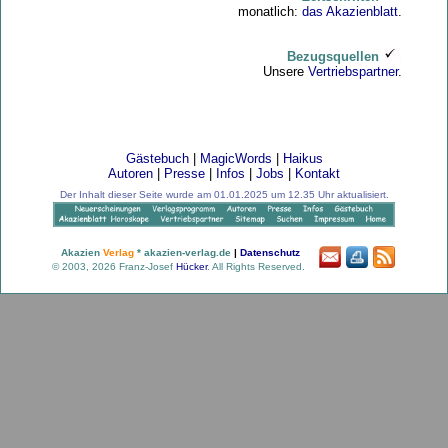
monatlich:
das Akazienblatt
.
Bezugsquellen
Unsere
Vertriebspartner
.
Gästebuch
|
MagicWords
|
Haikus
Autoren
|
Presse
|
Infos
|
Jobs
|
Kontakt
Der Inhalt dieser Seite wurde am 01.01.2025 um 12.35 Uhr aktualisiert.
Akazien
Verlag
* akazien-verlag.de
|
Datenschutz
© 2003, 2026 Franz-Josef
Hücker
. All Rights Reserved.